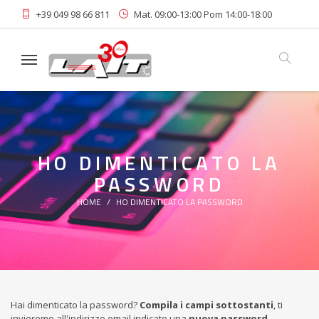
+39 049 98 66 811
Mat. 09:00-13:00 Pom 14:00-18:00
Area Riservata
Iscriviti alla Newsletter
HO DIMENTICATO LA
PASSWORD
HOME
HO DIMENTICATO LA PASSWORD
Hai dimenticato la password?
Compila i campi sottostanti
, ti
invieremo all'indirizzo email indicato una
nuova password
.