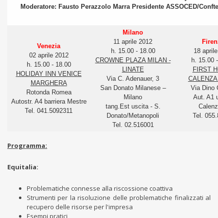
Moderatore: Fausto Perazzolo Marra Presidente ASSOCED/Confte
Milano
11 aprile 2012
Firen
Venezia
h. 15.00 - 18.00
18 april
02 aprile 2012
CROWNE PLAZA MILAN -
h. 15.00 
h. 15.00 - 18.00
LINATE
FIRST 
HOLIDAY INN VENICE
Via C. Adenauer, 3
CALENZAN
MARGHERA
San Donato Milanese –
Via Dino C
Rotonda Romea
Milano
Aut. A1 
Autostr. A4 barriera Mestre
tang.Est uscita - S.
Calen
Tel. 041.5092311
Donato/Metanopoli
Tel. 055
Tel. 02.516001
Programma:
Equitalia:
Problematiche connesse alla riscossione coattiva
Strumenti per la risoluzione delle problematiche finalizzati al
recupero delle risorse per l'impresa
Esempi pratici