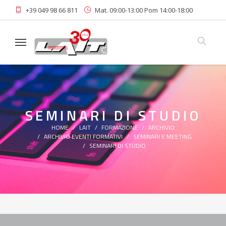
+39 049 98 66 811
Mat. 09:00-13:00 Pom 14:00-18:00
Linkedin
Area Riservata
Iscriviti alla Newsletter
SEMINARI DI STUDIO
HOME
LAIT
FORMAZIONE
ARCHIVIO
ARCHIVIO EVENTI FORMATIVI
SEMINARI E MEETING
SEMINARI DI STUDIO