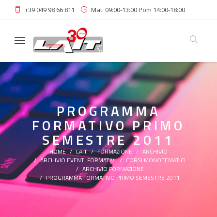
+39 049 98 66 811
Mat. 09:00-13:00 Pom 14:00-18:00
Linkedin
Area Riservata
Iscriviti alla Newsletter
PROGRAMMA
FORMATIVO PRIMO
SEMESTRE 2011
HOME
LAIT
FORMAZIONE
ARCHIVIO
ARCHIVIO EVENTI FORMATIVI
CORSI MONOTEMATICI
ARCHIVIO FORMAZIONE
PROGRAMMA FORMATIVO PRIMO SEMESTRE 2011